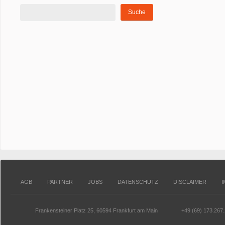
AGB
PARTNER
JOBS
DATENSCHUTZ
DISCLAIMER
Frankensteiner Platz 25, 60594 Frankfurt am Main
+49 (69) 173.267