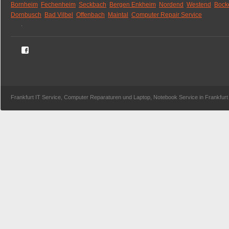
Bornheim
,
Fechenheim
,
Seckbach
,
Bergen Enkheim
,
Nordend
,
Westend
,
Bock
Dornbusch
,
Bad Vilbel
,
Offenbach
,
Maintal
,
Computer Repair Service
.
Frankfurt IT Service, Computer Reparaturen und Laptop, Notebook Service in Frankfu