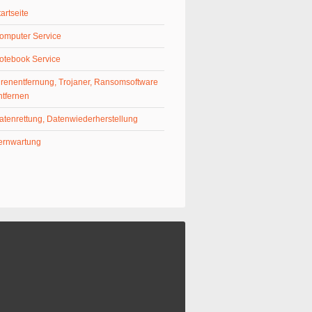
tartseite
omputer Service
otebook Service
irenentfernung, Trojaner, Ransomsoftware
ntfernen
atenrettung, Datenwiederherstellung
ernwartung