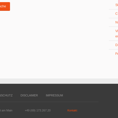
S
C
N
V
e
D
F
NSCHUTZ
DISCLAIMER
IMPRESSUM
rt am Main
+49 (69) 173.267.20
Kontakt