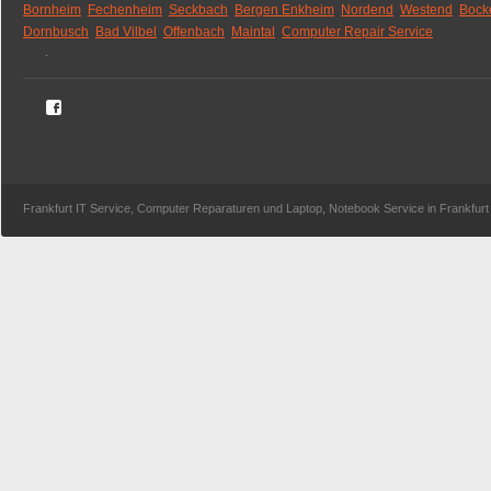
Bornheim
,
Fechenheim
,
Seckbach
,
Bergen Enkheim
,
Nordend
,
Westend
,
Bock
Dornbusch
,
Bad Vilbel
,
Offenbach
,
Maintal
,
Computer Repair Service
.
Frankfurt IT Service, Computer Reparaturen und Laptop, Notebook Service in Frankfu