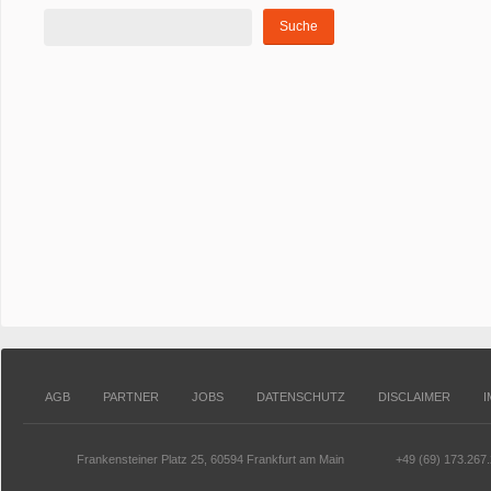
AGB
PARTNER
JOBS
DATENSCHUTZ
DISCLAIMER
Frankensteiner Platz 25, 60594 Frankfurt am Main
+49 (69) 173.267