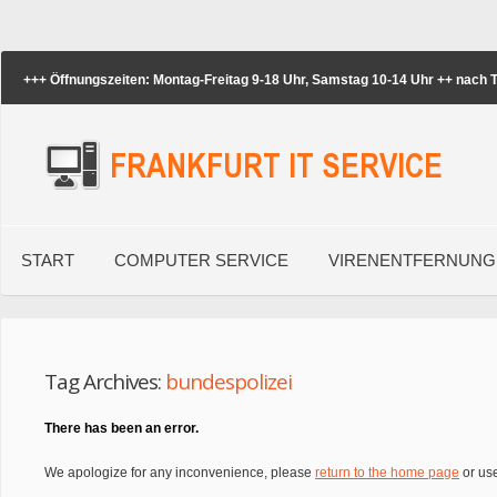
+++ Öffnungszeiten: Montag-Freitag 9-18 Uhr, Samstag 10-14 Uhr ++ nach
START
COMPUTER SERVICE
VIRENENTFERNUNG
Tag Archives:
bundespolizei
There has been an error.
We apologize for any inconvenience, please
return to the home page
or use