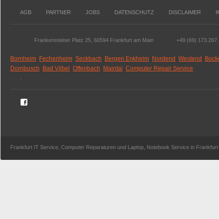
AGB
PARTNER
JOBS
DATENSCHUTZ
DISCLAIMER
Frankensteiner Platz 25, 60594 Frankfurt am Main
+49 (69) 173.267
Bornheim
,
Fechenheim
,
Seckbach
,
Bergen Enkheim
,
Nordend
,
Westend
,
Bock
Dornbusch
,
Bad Vilbel
,
Offenbach
,
Maintal
,
Computer Repair Service
.
Frankfurt IT Service, Computer Reparaturen und Laptop, Notebook Service in Frankfu